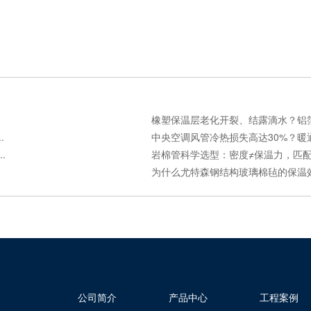
橡塑保温层老化开裂、结露滴水？铝箔贴
.
中央空调风管冷热损失高达30%？暖通
.
岩棉管科学选型：密度≠保温力，匹配工
为什么尤特森钢结构玻璃棉毡的保温效果
公司简介
产品中心
工程案例