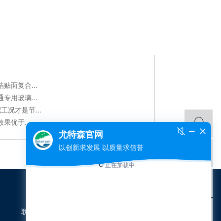
面复合...
专用玻璃...
况才是节...
优于...
联系我们