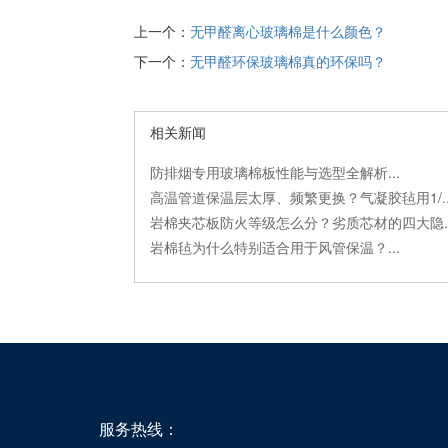
上一个：
无甲醛离心玻璃棉是什么颜色？
下一个：
无甲醛环保玻璃棉真的环保吗？
相关新闻
防排烟专用玻璃棉板性能与选型全解析...
高温管道保温层太厚、频繁更换？气凝胶毡用1/..
岩棉夹芯板防火等级怎么分？劣质芯材的四大隐..
岩棉毡为什么特别适合用于风管保温？...
服务热线：