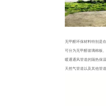
无甲醛环保材料特别是
可分
为无甲醛玻璃棉板
暖通通风管
道的隔热保
天然气管道以及其
他管