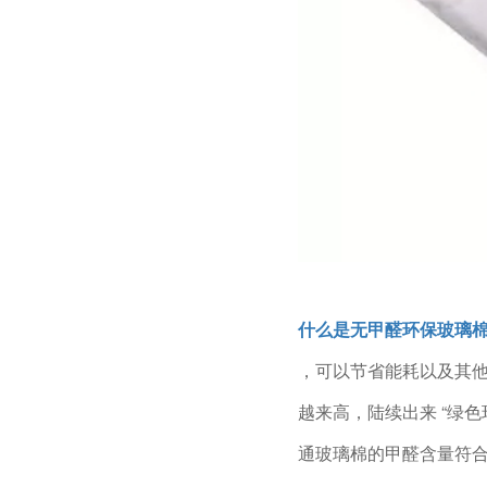
什么是无甲醛环保玻璃
，可以节
省能耗以及其
越来高，陆
续出来 “绿
通玻璃棉的甲
醛含量符