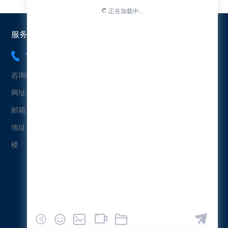
服务热线：
18565454573
咨询电话：18565454573（冯先生）
网址：www.uetersen.cn
邮箱：uetersen@163.com
地址：广东省广州市黄埔区科珠北路232号益科智能创新园2栋4
楼
微信公众号