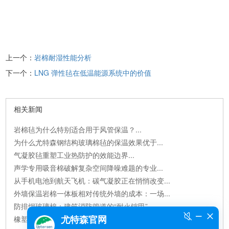
上一个：
岩棉耐湿性能分析
下一个：
LNG 弹性毡在低温能源系统中的价值
相关新闻
岩棉毡为什么特别适合用于风管保温？...
为什么尤特森钢结构玻璃棉毡的保温效果优于...
气凝胶毡重塑工业热防护的效能边界...
声学专用吸音棉破解复杂空间降噪难题的专业...
从手机电池到航天飞机：碳气凝胶正在悄悄改变...
外墙保温岩棉一体板相对传统外墙的成本：一场...
防排烟玻璃棉：建筑消防管道的“耐火铠甲”...
橡塑板是环保材料吗？解析橡塑板的环保属性与...