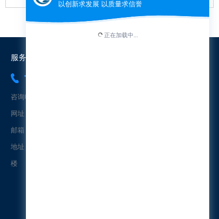
服务热线：
18565454573
咨询电话：18565454573（冯先生）
网址：www.uetersen.cn
邮箱：uetersen@163.com
地址：广东省广州市黄埔区科珠北路232号益科智能创新园2栋4
楼
微信公众号