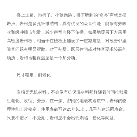
楼上走路、拖椅子、小孩跑跳，楼下听到的“咚咚”声就是撞
击声。岩棉是多孔纤维结构，具有优良的吸音性能，能够有效吸
收和缓冲撞击能量，减少声音向楼下传播。如果地暖层下方采用
高密度
岩棉板
，相当于在楼板上铺设了一层减震垫，对改善邻里
噪音问题有明显帮助。对于别墅、跃层住宅或对静音要求较高的
场所，岩棉地暖保温层是一个加分项。
尺寸稳定，耐老化
岩棉是无机材料，不会像有机保温材料那样随着时间推移发
生老化、收缩、变形。在干燥、密闭的地暖构造层中，岩棉的物
理性能非常稳定，使用寿命可达25年以上，几乎与建筑同寿命。
只要不进水、不受潮，岩棉层不会出现塌陷、粉化等问题。