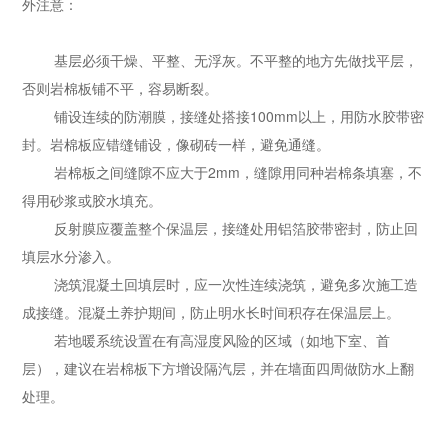
外注意：
基层必须干燥、平整、无浮灰。不平整的地方先做找平层，
否则岩棉板铺不平，容易断裂。
铺设连续的防潮膜，接缝处搭接100mm以上，用防水胶带密
封。岩棉板应错缝铺设，像砌砖一样，避免通缝。
岩棉板之间缝隙不应大于2mm，缝隙用同种岩棉条填塞，不
得用砂浆或胶水填充。
反射膜应覆盖整个保温层，接缝处用铝箔胶带密封，防止回
填层水分渗入。
浇筑混凝土回填层时，应一次性连续浇筑，避免多次施工造
成接缝。混凝土养护期间，防止明水长时间积存在保温层上。
若地暖系统设置在有高湿度风险的区域（如地下室、首
层），建议在岩棉板下方增设隔汽层，并在墙面四周做防水上翻
处理。