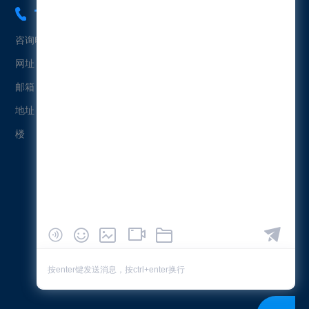
18565454573
咨询电话：18565454573（冯先生）
网址：www.uetersen.cn
邮箱：uetersen@163.com
地址：广东省广州市黄埔区科珠北路232号益科智能创新园2栋4
楼
微信公众号