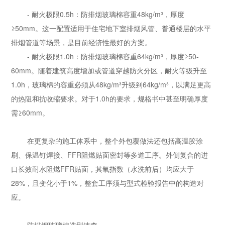
- 耐火极限0.5h：防排烟玻璃棉容重48kg/m³，厚度
≥50mm。这一配置适用于住宅地下室排烟风管、普通楼层的水平
排烟管道等场景，是目前经济性最好的方案。
- 耐火极限1.0h：防排烟玻璃棉容重64kg/m³，厚度≥50-
60mm。随着建筑高度增加或管道穿越防火分区，耐火等级升至
1.0h，玻璃棉的容重必须从48kg/m³升级到64kg/m³，以满足更高
的热阻和抗收缩要求。对于1.0h的要求，规格书中甚至明确厚度
需≥60mm。
在更复杂的施工体系中，整个外包覆做法还包括高温胶涂
刷、保温钉焊接、FFR阻燃贴面密封等多道工序。外侧复合的进
口长效耐水阻燃FFR贴面，其氧指数（水洗前后）均应大于
28%，且变化小于1%，整套工序须与型式检验报告中的构造对
应。