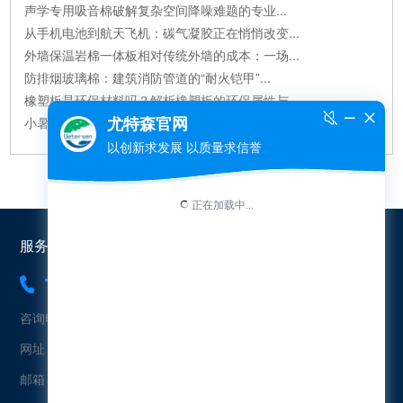
声学专用吸音棉破解复杂空间降噪难题的专业...
从手机电池到航天飞机：碳气凝胶正在悄悄改变...
外墙保温岩棉一体板相对传统外墙的成本：一场...
防排烟玻璃棉：建筑消防管道的“耐火铠甲”...
橡塑板是环保材料吗？解析橡塑板的环保属性与...
小暑至，清风伴安｜尤特森以节能保温守护四季舒...
服务热线：
18565454573
咨询电话：18565454573（冯先生）
网址：www.uetersen.cn
邮箱：uetersen@163.com