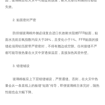
固，玻璃棉层在火灾中可能提前脱落，耐火完整性和隔热性都会
失效。
2. 贴面密封严密
防排烟玻璃棉外侧必须复合进口长效耐水阻燃FFR贴面，贴
面水洗前后氧指数均应大于28%，且变化小于1%。FFR贴面的接
缝处须用铝箔胶带严密密封，不得有翘边或空隙。任何接缝不严
都可能导致热量在火灾中穿透保温层，直接加热风管外壁。
3. 错缝铺设
玻璃棉板应上下层错缝铺设，严禁通缝。否则，在火灾中热
量会从一条直线上的板缝“短路”传导，即便玻璃棉主体完好，隔热
性能也会大幅下降。