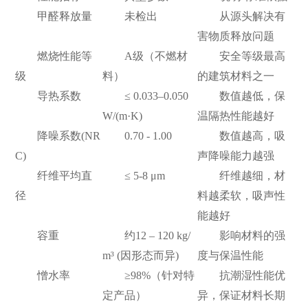
甲醛释放量
未检出
从源头解决有
害物质释放问题
燃烧性能等
A级（不燃材
安全等级最高
级
料）
的建筑材料之一
导热系数
≤ 0.033–0.050
数值越低，保
W/(m·K)
温隔热性能越好
降噪系数(NR
0.70 - 1.00
数值越高，吸
C)
声降噪能力越强
纤维平均直
≤ 5-8 μm
纤维越细，材
径
料越柔软，吸声性
能越好
容重
约12 – 120 kg/
影响材料的强
m³ (因形态而异)
度与保温性能
憎水率
≥98%（针对特
抗潮湿性能优
定产品）
异，保证材料长期