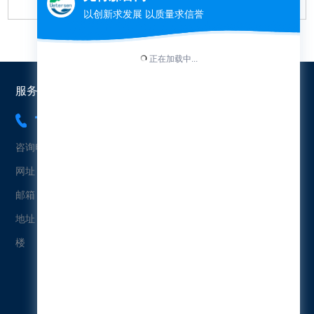
服务热线：
18565454573
咨询电话：18565454573（冯先生）
网址：www.uetersen.cn
邮箱：uetersen@163.com
地址：广东省广州市黄埔区科珠北路232号益科智能创新园2栋4
楼
微信公众号