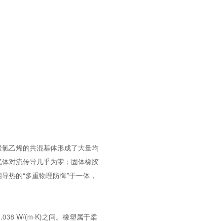
聚氯乙烯的共混基体形成了大量均
气体对流传导几乎为零；固体橡胶
导热的“多重物理防御”于一体，
8 W/(m·K)之间。橡塑属于柔