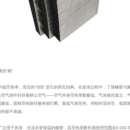
的“根”
的低导热率，背后的“功臣”是它的闭孔结构。在发泡过程中，丁腈橡胶与
这些气泡中封存着静止空气——空气本身导热系数极低。气泡彼此孤立，
最低，固相导热路径被有效打断。集低气相导热、抑制对流传导、低固相
热性能不衰减。
用于风管、冷冻水管保温的橡塑，其导热系数长期使用范围在0.032-0.03