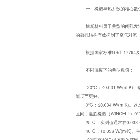
一、橡塑导热系数的核心数
橡塑材料属于典型的闭孔发
的微孔结构有效抑制了空气对流
根据国家标准GB/T 17
不同温度下的典型数值：
-20℃：≤0.031 W/
能反而更好。
0℃：≤0.034 W/(m·
区间，赢胜橡塑（WINCELL）0℃
25℃：实测值通常在0.033
40℃：≤0.036 W/(m
-20℃至40℃温区整体范围：多