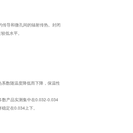
的传导和微孔间的辐射传热。封闭
在较低水平。
，导热系数随温度降低而下降，保温性
产品实测集中在0.032-0.034
样稳定在0.034上下。