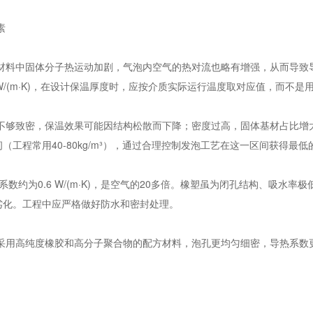
素
材料中固体分子热运动加剧，气泡内空气的热对流也略有增强，从而导致
006 W/(m·K)，在设计保温厚度时，应按介质实际运行温度取对应值，而不
不够致密，保温效果可能因结构松散而下降；密度过高，固体基材占比增
工程常用40-80kg/m³），通过合理控制发泡工艺在这一区间获得最低
系数约为0.6 W/(m·K)，是空气的20多倍。橡塑虽为闭孔结构、吸水
劣化。工程中应严格做好防水和密封处理。
采用高纯度橡胶和高分子聚合物的配方材料，泡孔更均匀细密，导热系数