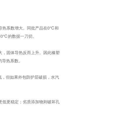
导热系数增大。同批产品在0℃和
是用0℃的数据一刀切。
大，固体导热反而上升。因此橡塑
的导热系数。
率极低，但如果外包防护层破损，水汽
更低更稳定；劣质添加物则破坏孔