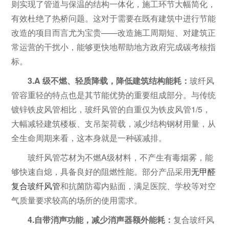
则实现了管道与保温的结构一体化，施工环节大幅简化，
有效杜绝了热桥问题。这对于需要在既有建筑中进行节能
改造的项目而言尤为宝贵——改造施工周期短、对建筑正
常运营的干扰小，能够更快地帮助地方政府完成碳考核指
标。
3.A 级不燃、轻质降载，降低建筑结构能耗：
玻纤风
管
容重轻的特点也是其节能优势的重要组成部分。与传统
镀锌铁皮风管相比，玻纤风管的自重仅为铁皮风管1/5，
大幅减轻建筑楼板、支吊架荷载，减少结构钢材用量，从
全生命周期来看，这本身就是一种碳减排。
玻纤风管芯材为不燃A级材料，不产生有毒烟雾，能
够快速自熄，具备良好的阻燃性能。部分产品采用
无甲醛
复合玻纤风管
和抗菌防霉内贴面，满足医院、学校等对空
气质量要求较高的场所的使用需求。
4.自带消声功能，减少消声器额外能耗：
复合玻纤风