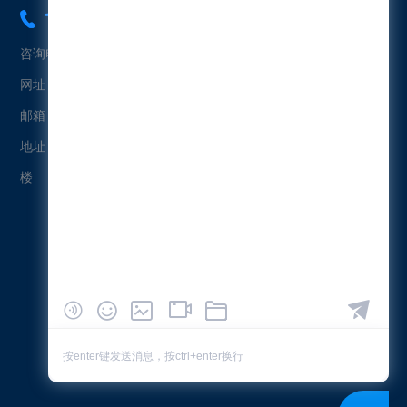
18565454573
咨询电话：18565454573（冯先生）
网址：www.uetersen.cn
邮箱：uetersen@163.com
地址：广东省广州市黄埔区科珠北路232号益科智能创新园2栋4
楼
微信公众号