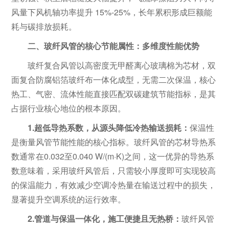
风量下风机轴功率提升 15%-25%，长年累积形成巨额能
耗与碳排放损耗。
二、玻纤风管的核心节能属性：多维度性能优势
玻纤复合风管
以高密度无甲醛
离心玻璃棉
为芯材，双
面复合防腐铝箔玻纤布一体化成型，无需二次保温，核心
热工、气密、流体性能直接匹配双碳建筑节能指标，是其
占据行业核心地位的根本原因。
1.超低导热系数，从源头降低冷热输送损耗：
保温性
是衡量风管节能性能的核心指标。玻纤风管的芯材导热系
数通常在0.032至0.040 W/(m·K)之间，这一优异的导热系
数意味着，采用玻纤风管后，只需较小厚度即可实现较高
的保温能力，有效减少空调冷热量在输送过程中的损失，
显著提升空调系统的运行效率。
2.管道与保温一体化，施工便捷且无热桥：
玻纤风管