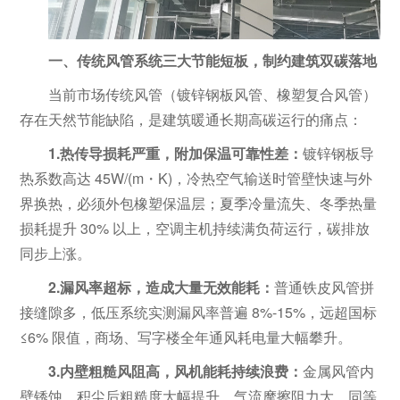
一、传统风管系统三大节能短板，制约建筑双碳落地
当前市场传统风管（镀锌钢板风管、橡塑复合风管）
存在天然节能缺陷，是建筑暖通长期高碳运行的痛点：
1.热传导损耗严重，附加保温可靠性差：
镀锌钢板导
热系数高达 45W/(m・K)，冷热空气输送时管壁快速与外
界换热，必须外包橡塑保温层；夏季冷量流失、冬季热量
损耗提升 30% 以上，空调主机持续满负荷运行，碳排放
同步上涨。
2.漏风率超标，造成大量无效能耗：
普通铁皮风管拼
接缝隙多，低压系统实测漏风率普遍 8%-15%，远超国标
≤6% 限值，商场、写字楼全年通风耗电量大幅攀升。
3.内壁粗糙风阻高，风机能耗持续浪费：
金属风管内
壁锈蚀、积尘后粗糙度大幅提升，气流摩擦阻力大，同等