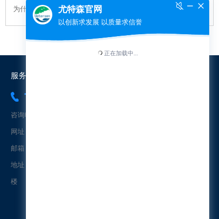
为什么尤特森钢结构玻璃棉毡的保温效果优于...
服务热线：
18565454573
咨询电话：18565454573（冯先生）
网址：www.uetersen.cn
邮箱：uetersen@163.com
地址：广东省广州市黄埔区科珠北路232号益科智能创新园2栋4
楼
微信公众号