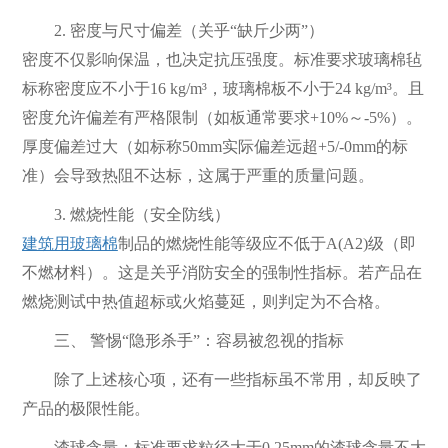
2. 密度与尺寸偏差（关乎“缺斤少两”）
密度不仅影响保温，也决定抗压强度。标准要求玻璃棉毡
标称密度应不小于16 kg/m³，玻璃棉板不小于24 kg/m³。且
密度允许偏差有严格限制（如板通常要求+10%～-5%）。
厚度偏差过大（如标称50mm实际偏差远超+5/-0mm的标
准）会导致热阻不达标，这属于严重的质量问题。
3. 燃烧性能（安全防线）
建筑用玻璃棉
制品的燃烧性能等级应不低于A(A2)级（即
不燃材料）。这是关乎消防安全的强制性指标。若产品在
燃烧测试中热值超标或火焰蔓延，则判定为不合格。
三、 警惕“隐形杀手”：容易被忽视的指标
除了上述核心项，还有一些指标虽不常用，却反映了
产品的极限性能。
渣球含量：标准要求粒径大于0.25mm的渣球含量不大