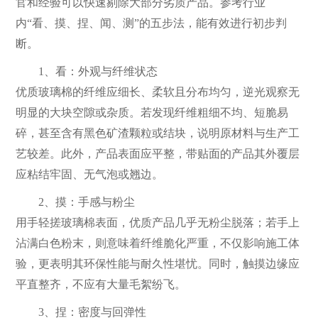
官和经验可以快速剔除大部分劣质产品。参考行业
内“看、摸、捏、闻、测”的五步法，能有效进行初步判
断。
1、看：外观与纤维状态
优质玻璃棉的纤维应细长、柔软且分布均匀，逆光观察无
明显的大块空隙或杂质。若发现纤维粗细不均、短脆易
碎，甚至含有黑色矿渣颗粒或结块，说明原材料与生产工
艺较差。此外，产品表面应平整，带贴面的产品其外覆层
应粘结牢固、无气泡或翘边。
2、摸：手感与粉尘
用手轻搓玻璃棉表面，优质产品几乎无粉尘脱落；若手上
沾满白色粉末，则意味着纤维脆化严重，不仅影响施工体
验，更表明其环保性能与耐久性堪忧。同时，触摸边缘应
平直整齐，不应有大量毛絮纷飞。
3、捏：密度与回弹性