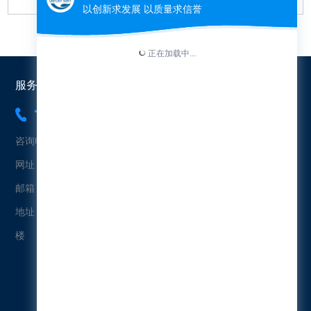
服务热线：
18565454573
咨询电话：18565454573（冯先生）
网址：www.uetersen.cn
邮箱：uetersen@163.com
地址：广东省广州市黄埔区科珠北路232号益科智能创新园2栋4
楼
微信公众号