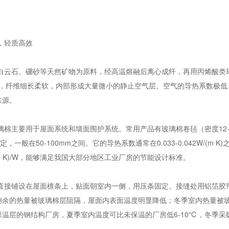
，轻质高效
白云石、硼砂等天然矿物为原料，经高温熔融后离心成纤，再用丙烯酸类
，纤维细长柔软，内部形成大量微小的静止空气层。空气的导热系数极低（约0.
来源。
棉主要用于屋面系统和墙面围护系统。常用产品有玻璃棉卷毡（密度12-24k
定，一般在50-100mm之间。它的导热系数通常在0.033-0.042W/(m·
(m²·K)/W，能够满足我国大部分地区工业厂房的节能设计标准。
直接铺设在屋面檩条上，贴面朝室内一侧，用压条固定。接缝处用铝箔胶
剩余的热量被玻璃棉层阻隔，屋面内表面温度明显降低；冬季室内热量被
温层的钢结构厂房，夏季室内温度可比未保温的厂房低6-10℃，冬季采暖能