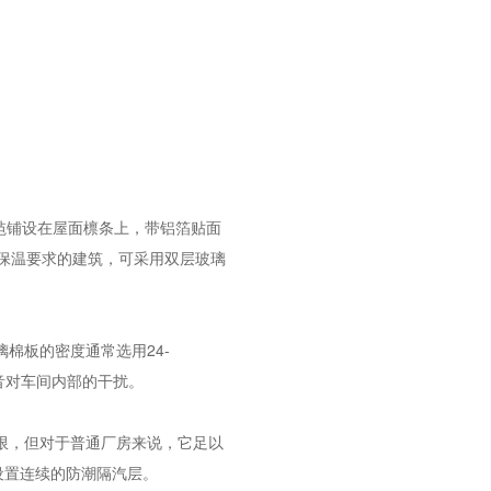
毡铺设在屋面檩条上，带铝箔贴面
高保温要求的建筑，可采用双层玻璃
棉板的密度通常选用24-
噪音对车间内部的干扰。
限，但对于普通厂房来说，它足以
设置连续的防潮隔汽层。