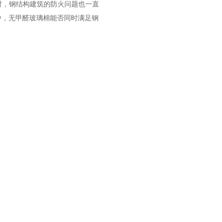
时，钢结构建筑的防火问题也一直
中，
无甲醛玻璃棉
能否同时满足钢