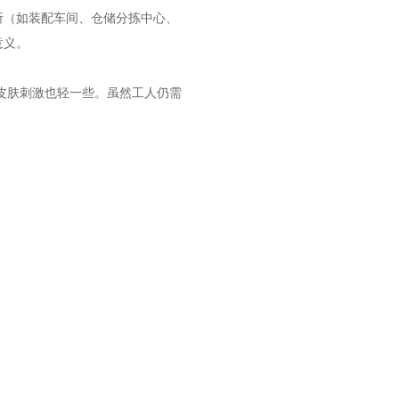
所（如装配车间、仓储分拣中心、
意义。
皮肤刺激也轻一些。虽然工人仍需