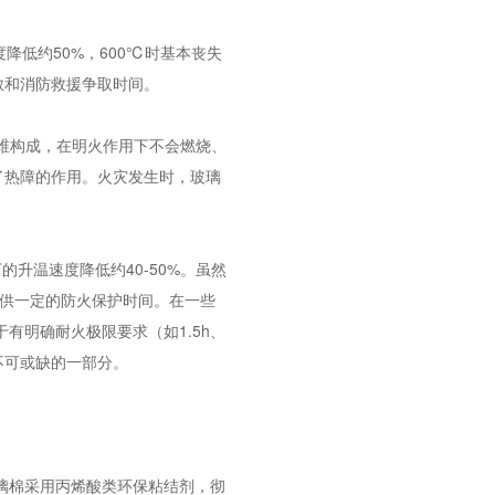
降低约50%，600℃时基本丧失
散和消防救援争取时间。
纤维构成，在明火作用下不会燃烧、
了热障的作用。火灾发生时，玻璃
升温速度降低约40-50%。虽然
提供一定的防火保护时间。在一些
有明确耐火极限要求（如1.5h、
不可或缺的一部分。
璃棉采用丙烯酸类环保粘结剂，彻