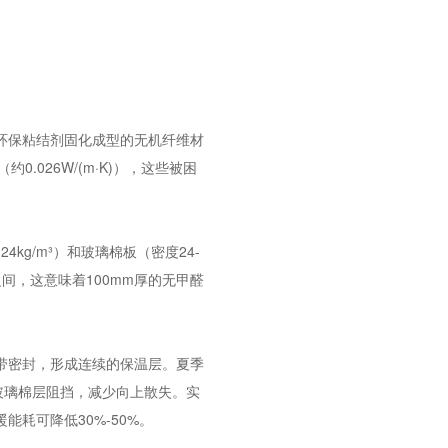
环保粘结剂固化成型的无机纤维材
026W/(m·K)），这些被困
g/m³）和玻璃棉板（密度24-
K)之间，这意味着100mm厚的无甲醛
带密封，形成连续的保温层。夏季
玻璃棉层阻挡，减少向上散失。实
耗可降低30%-50%。