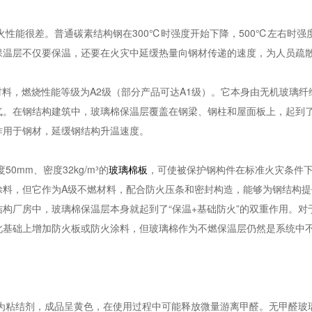
性能很差。普通碳素结构钢在300℃时强度开始下降，500℃左右时强度
保温层不仅要保温，还要在火灾中延缓热量向钢材传递的速度，为人员疏
材料，燃烧性能等级为A2级（部分产品可达A1级）。它本身由无机玻璃
气。在钢结构建筑中，玻璃棉保温层覆盖在钢梁、钢柱和屋面板上，起到
作用于钢材，延缓钢结构升温速度。
0mm、密度32kg/m³的
玻璃棉板
，可使被保护钢构件在标准火灾条件下的
涂料，但它作为A级不燃材料，配合防火压条和密封构造，能够为钢结构
构厂房中，玻璃棉保温层本身就起到了“保温+基础防火”的双重作用。对于
在此基础上增加防火板或防火涂料，但玻璃棉作为不燃保温层仍然是系统中
为粘结剂，成品呈黄色，在使用过程中可能释放微量游离甲醛。无甲醛玻